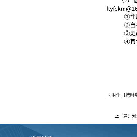
（2）
kyfskm@1
①往
②自
③更
④其
河北
2
附件:【
按时毕
上一篇：河北