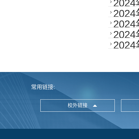
20
信息
20
护）
20
答辩
20
20
常用链接:
校外链接