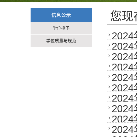
您现
信息公示
学位授予
20
学位质量与规范
20
20
20
20
20
20
20
公告
20
20